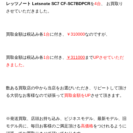
レッツノート Letsnote SC7 CF-SC7BDPCR
を
4台
、 お買取り
させていただきました。
買取金額は税込み各
1台
に付き、
￥310000
なのですが、
買取金額は税込み各
1台
に付き、
￥311000
まで
UPさせていただ
きました。
数ある買取店の中から当店をお選びいただき、リピートして頂け
る大切なお客様なので頑張って
買取金額をUP
させて頂きます。
※発送買取、店頭お持ち込み、ビジネスモデル、最新モデル、旧
モデル共に、毎日お客様のご満足頂ける
高価格
をつけれるように