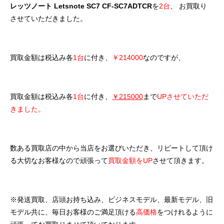
レッツノート Letsnote SC7 CF-SC7ADTCR
を
2台
、 お買取り
させていただきました。
買取金額は税込み各
1台
に付き、
￥214000
なのですが、
買取金額は税込み各
1台
に付き、
￥215000
まで
UPさせていただ
きました。
数ある買取店の中から当店をお選びいただき、リピートして頂け
る大切なお客様なので頑張って
買取金額をUP
させて頂きます。
※発送買取、店頭お持ち込み、ビジネスモデル、最新モデル、旧
モデル共に、毎日お客様のご満足頂ける
高価格
をつけれるように