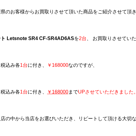
葉県のお客様からお買取りさせて頂いた商品をご紹介させて頂
Letsnote SR4 CF-SR4AD6AS
を
2台
、 お買取りさせてい
は税込み各
1台
に付き、
￥168000
なのですが、
は税込み各
1台
に付き、
￥168000
まで
UPさせていただきました
取店の中から当店をお選びいただき、リピートして頂ける大切