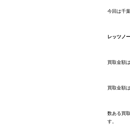
今回は千
レッツノート 
買取金額
買取金額
数ある買
す。