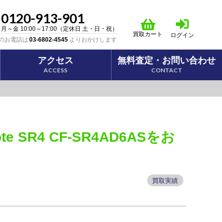
0120-913-901
月～金 10:00～17:00（定休日 土・日・祝）
買取カート
ログイン
のお電話は
03-6802-4545
よりおかけします
アクセス
無料査定・
お問い合わせ
ACCESS
CONTACT
SR4 CF-SR4AD6ASをお
買取実績