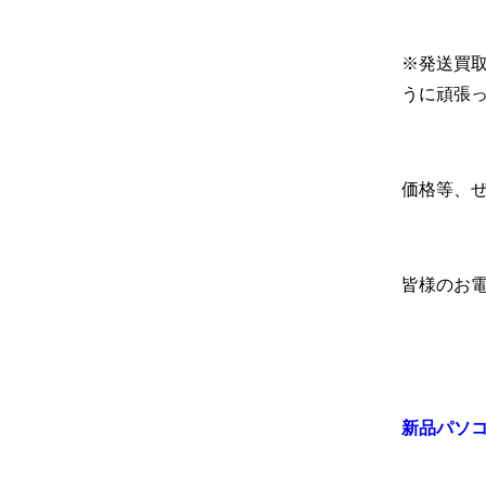
※発送買
うに頑張
価格等、
皆様のお
新品パソコン