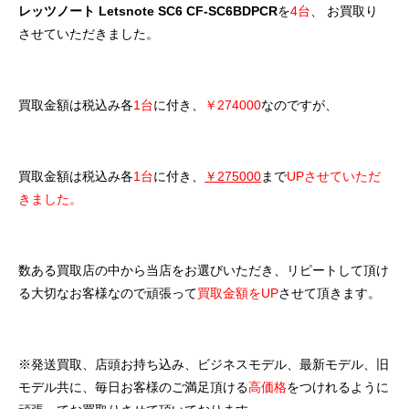
レッツノート Letsnote SC6 CF-SC6BDPCR
を
4台
、 お買取り
させていただきました。
買取金額は税込み各
1台
に付き、
￥274000
なのですが、
買取金額は税込み各
1台
に付き、
￥275000
まで
UPさせていただ
きました。
数ある買取店の中から当店をお選びいただき、リピートして頂け
る大切なお客様なので頑張って
買取金額をUP
させて頂きます。
※発送買取、店頭お持ち込み、ビジネスモデル、最新モデル、旧
モデル共に、毎日お客様のご満足頂ける
高価格
をつけれるように